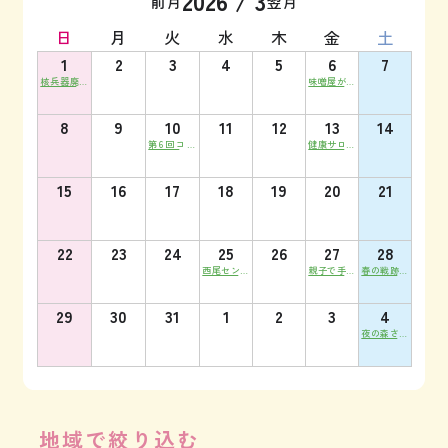
2026
/
3
前月
翌月
日
月
火
水
木
金
土
1
2
3
4
5
6
7
核兵器廃絶
味噌屋が教
を願って!
える手作り
「３・１ビ
味噌教室
キニデー集
8
9
10
11
12
13
14
会」
第6回コー
健康サロン
プひろば☕
凛
中川センタ
ー
15
16
17
18
19
20
21
22
23
24
25
26
27
28
西尾センタ
親子で手作
春の戦跡め
ー/防災企
りマヨネー
ぐり
画
ズ体験企画
29
30
31
1
2
3
4
夜の森さく
らお花見交
流会
地域で絞り込む