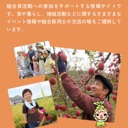
組合員活動への参加をサポートする情報サイトで
す。食や暮らし、地域活動などに関するさまざまな
お買い物・サービス
イベント情報や組合員同士の交流の場をご提供して
います。
福祉・介護
くらしのサポート
e-フレンズ
お店のチラシ
よくあるご質問
採用情報