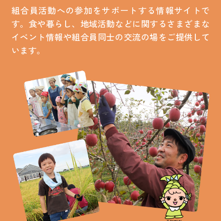
組合員活動への参加をサポートする情報サイトで
す。食や暮らし、地域活動などに関するさまざまな
お買い物・サービス
イベント情報や組合員同士の交流の場をご提供して
います。
福祉・介護
くらしのサポート
e-フレンズ
お店のチラシ
よくあるご質問
採用情報