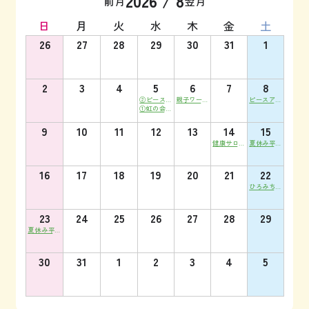
2026
/
8
前月
翌月
日
月
火
水
木
金
土
26
27
28
29
30
31
1
2
3
4
5
6
7
8
②ピースア
親子ワーク
ピースアク
クションin
①虹の会オ
ショップ
ションinナ
ヒロシマ
ンライン交
楽しく学ぼ
ガサキ
流会 夏休
う！生理の
9
10
11
12
13
14
15
み「あいち
こと
健康サロン
夏休み平和
の米たま
凛
映画上映会
ご」で...
「この世界
の片隅に」
16
17
18
19
20
21
22
名古屋会場
ひろみちお
兄さんと親
子体操
23
24
25
26
27
28
29
夏休み平和
映画上映会
「この世界
の片隅に」
30
31
1
2
3
4
5
豊橋会場