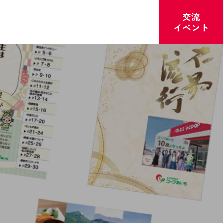
お店のチラシ
よくあるご質問
採用情報
交流
イベント
ビス
福祉・介護
くらしのサポート
の本棚
護職員初任者研修
困りごとをお手伝い
お友達紹介
組織情報
介護食・医療食
CO・OP共済
保険
う宅配／移動店舗フレンズ便／お店の配達サービス）