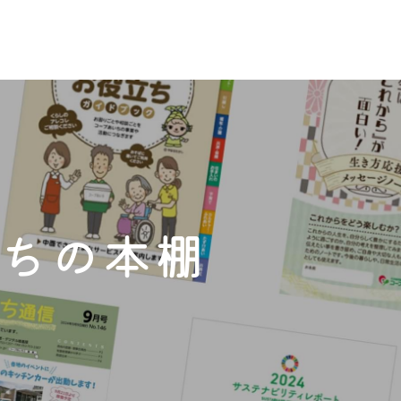
e-フレンズ
あいちについて
はじめての方へ
お買い物・サー
プあいちについて
めての方へ
い物・サービス
・介護
しのサポート
協のしくみ
育て応援
配
協10の基本ケア
祭・お墓供養／家のおかたづけ／住まい（新築・リフォーム）
お店
1分で分かるコープあいち
コープの商品
コープあいちの社会的な取り組み
／利用者の一日
お買い物サポート
福祉・介護事業所一覧
コープ活用テクニック
コープあいち
介
（夕食宅配／おはよ
🄬
O・OP共済
ちの本棚