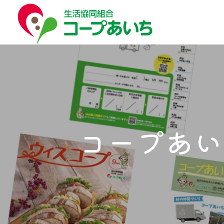
コープ
コー
はじ
お買
福祉
くら
生
子
宅
生
葬
C
コープあい