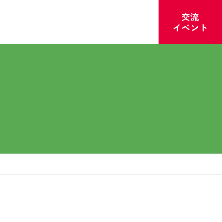
お店のチラシ
よくあるご質問
採用情報
交流
イベント
ビス
福祉・介護
くらしのサポート
の本棚
護職員初任者研修
困りごとをお手伝い
お友達紹介
組織情報
介護食・医療食
CO・OP共済
保険
う宅配／移動店舗フレンズ便／お店の配達サービス）