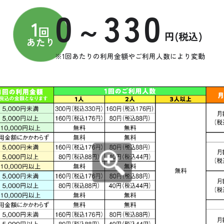
0
330
～
1
回
円(税込)
あたり
※1回あたりの利用金額やご利用人数により変動