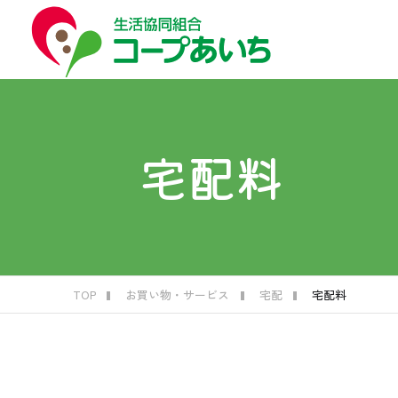
コープ
コー
はじ
お買
福祉
くら
宅配料
生
子
宅
生
葬
C
TOP
お買い物・サービス
宅配
宅配料