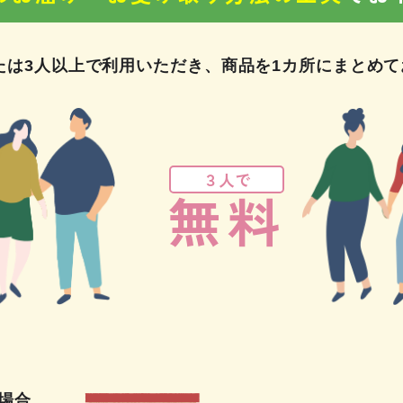
たは3人以上で利用いただき、商品を1カ所にまとめ
３人で
無料
場合