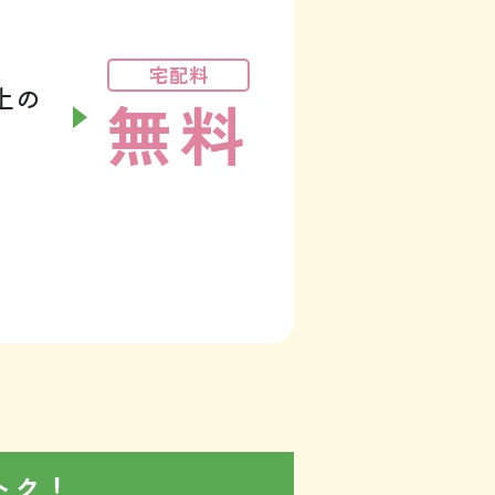
宅配料
以上の
無料
トク！