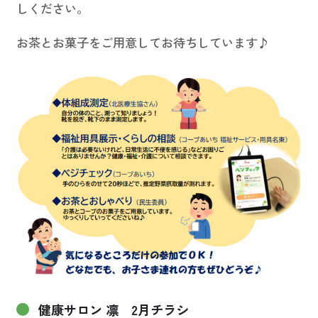
しください。
お買い物・サービス
お茶とお菓子をご用意してお待ちしています♪
福祉・介護
くらしのサポート
e-フレンズ
お店のチラシ
よくあるご質問
採用情報
健康サロン 凛 2月チラシ