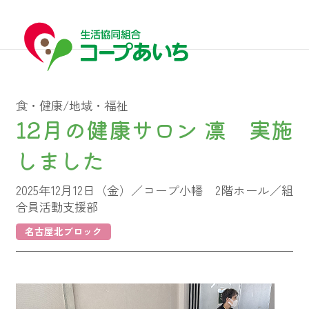
食・健康/地域・福祉
12月の健康サロン 凛 実施
しました
宅配
2025年12月12日（金）／コープ小幡 2階ホール／組
宅配
合員活動支援部
名古屋北ブロック
コープあいちについて
はじめての方へ