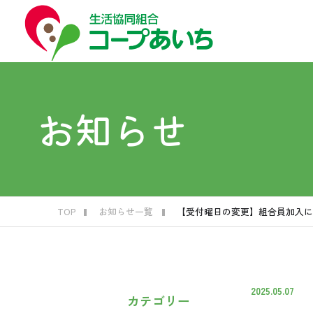
コープ
コー
はじ
お買
福祉
くら
お知らせ
生
子
宅
生
葬
C
TOP
お知らせ一覧
【受付曜日の変更】組合員加入に
2025.05.07
カテゴリー