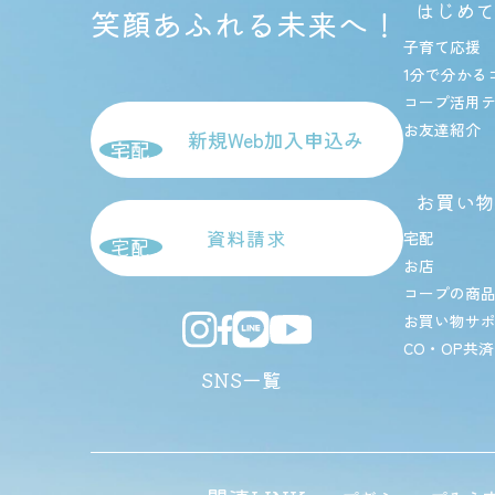
はじめて
笑顔あふれる未来へ！
子育て応援
1分で分かる
コープ活用
お友達紹介
新規Web加入申込み
宅配
お買い物
資料請求
宅配
宅配
お店
コープの商
お買い物サ
CO・OP共済
SNS一覧