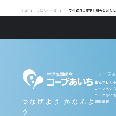
TOP
お知らせ一覧
【受付曜日の変更】組合員加入に
コープあ
生協のしく
コープあい
コープあい
つなげよう かなえよ
組織情報
う