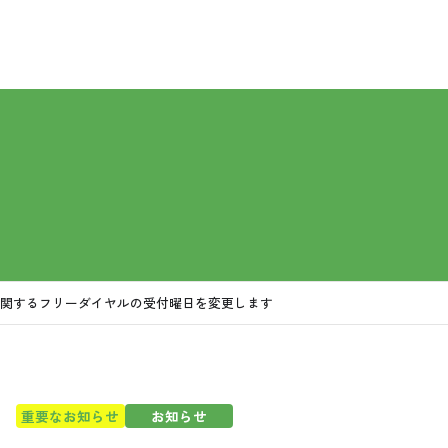
e-フレンズ
あいちについて
はじめての方へ
お買い物・サー
プあいちについて
めての方へ
い物・サービス
・介護
しのサポート
協のしくみ
育て応援
配
協10の基本ケア
祭・お墓供養／家のおかたづけ／住まい（新築・リフォーム）
お店
1分で分かるコープあいち
コープの商品
コープあいちの社会的な取り組み
／利用者の一日
お買い物サポート
福祉・介護事業所一覧
コープ活用テクニック
コープあいち
介
（夕食宅配／おはよ
🄬
O・OP共済
関するフリーダイヤルの受付曜日を変更します
重要なお知らせ
お知らせ