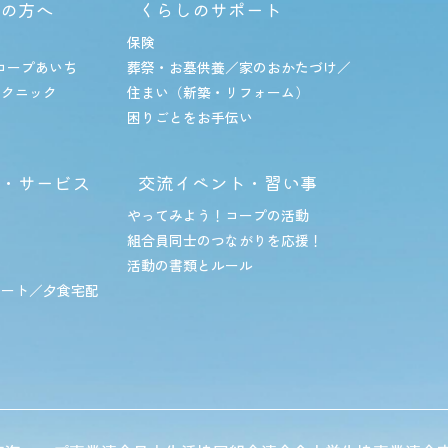
の方へ
くらしのサポート
保険
コープあいち
葬祭・お墓供養／家のおかたづけ／
テクニック
住まい（新築・リフォーム）
困りごとをお手伝い
・サービス
交流イベント・習い事
やってみよう！コープの活動
組合員同士のつながりを応援！
品
活動の書類とルール
ポート／夕食宅配