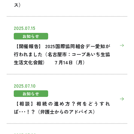
ス）
お買い物・サービス
2025.07.15
福祉・介護
お知らせ
【開催報告】 2025国際協同組合デー愛知が
くらしのサポート
行われました（名古屋市：コープあいち生協
生活文化会館） ７月14日（月）
e-フレンズ
お店のチラシ
2025.07.10
よくあるご質問
お知らせ
採用情報
【相談】相続の進め方？何をどうすれ
ば･･･！？（弁護士からのアドバイス）