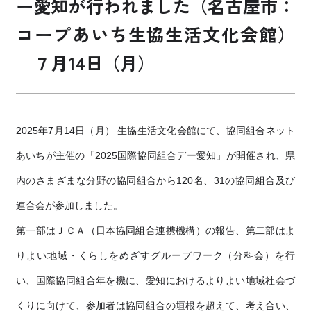
ー愛知が行われました（名古屋市：
コープあいち生協生活文化会館）
お買い物・サービス
７月14日（月）
福祉・介護
くらしのサポート
2025年7月14日（月） 生協生活文化会館にて、協同組合ネット
あいちが主催の「2025国際協同組合デー愛知」が開催され、県
e-フレンズ
内のさまざまな分野の協同組合から120名、31の協同組合及び
お店のチラシ
連合会が参加しました。
よくあるご質問
第一部はＪＣＡ（日本協同組合連携機構）の報告、第二部はよ
採用情報
りよい地域・くらしをめざすグループワーク（分科会）を行
い、
国際協同組合年を機に、愛知におけるよりよい地域社会づ
くりに向けて、参加者は協同組合の垣根を超えて、考え合い、