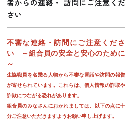
者からの連絡・ 訪問にご注意くだ
さい
お買い物・サービス
福祉・介護
不審な連絡・訪問にご注意くださ
くらしのサポート
い ～組合員の安全と安心のために
～
e-フレンズ
生協職員を名乗る人物から不審な電話や訪問の報告
お店のチラシ
が寄せられています。これらは、個人情報の詐取や
よくあるご質問
詐欺につながる恐れがあります。
採用情報
組合員のみなさんにおかれましては、以下の点に十
分ご注意いただきますようお願い申し上げます。