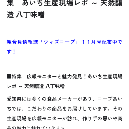
集 あいち生産現場レポ ～ 天然醸
造 八丁味噌
お買い物・サービス
福祉・介護
組合員情報誌「ウィズコープ」１１月号配布中で
くらしのサポート
す！
e-フレンズ
■特集 広報モニターと魅力発見！あいち生産現場
お店のチラシ
レポ ～ 天然醸造 八丁味噌
よくあるご質問
愛知県には多くの食品メーカーがあり、コープあい
採用情報
ちでは、こだわりの商品をお届けしています。その
生産現場を広報モニターが訪れ、作り手の思いや商
品の魅力に触れていきます。