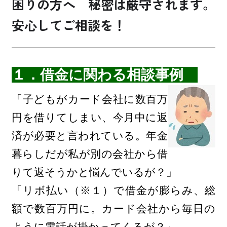
困りの方へ 秘密は厳守されます。
安心してご相談を！
お買い物・サービス
福祉・介護
１．借金に関わる相談事例
くらしのサポート
「子どもがカード会社に数百万
円を借りてしまい、今月中に返
e-フレンズ
済が必要と言われている。年金
お店のチラシ
暮らしだが私
が別の会社から借
よくあるご質問
りて返そうかと悩んでいるが？」
採用情報
「リボ払い（※１）で借金が膨らみ、総
額で数百万円に。カード会社から毎日の