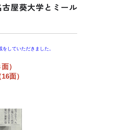
名古屋葵大学とミール
載をしていただきました。
３面）
16面）