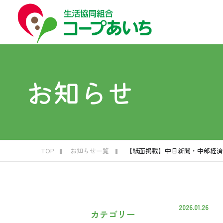
コープ
コー
はじ
お買
福祉
くら
お知らせ
生
子
宅
生
葬
C
TOP
お知らせ一覧
【紙面掲載】中日新聞・中部経済
2026.01.26
カテゴリー