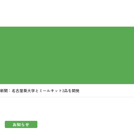
e-フレンズ
あいちについて
はじめての方へ
お買い物・サー
プあいちについて
めての方へ
い物・サービス
・介護
しのサポート
協のしくみ
育て応援
配
協10の基本ケア
祭・お墓供養／家のおかたづけ／住まい（新築・リフォーム）
お店
1分で分かるコープあいち
コープの商品
コープあいちの社会的な取り組み
／利用者の一日
お買い物サポート
福祉・介護事業所一覧
コープ活用テクニック
コープあいち
介
（夕食宅配／おはよ
🄬
O・OP共済
新聞：名古屋葵大学とミールキット2品を開発
お知らせ