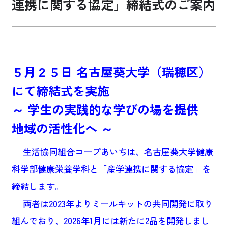
連携に関する協定」締結式のご案内
お買い物・サービス
福祉・介護
５月２５日 名古屋葵大学（瑞穂区）
くらしのサポート
にて締結式を実施
～ 学生の実践的な学びの場を提供
e-フレンズ
地域の活性化へ ～
お店のチラシ
生活協同組合コープあいちは、名古屋葵大学健康
よくあるご質問
科学部健康栄養学科と「産学連携に関する協定」を
採用情報
締結します。
両者は2023年よりミールキットの共同開発に取り
組んでおり、2026年1月には新たに2品を開発しまし