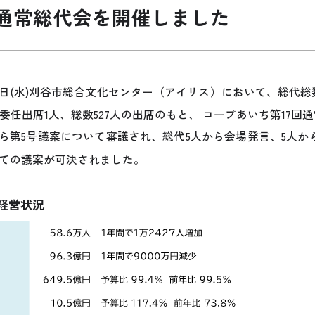
回通常総代会を開催しました
月10日(水)刈谷市総合文化センター（アイリス）において、総代総
、委任出席1人、総数527人の出席のもと、 コープあいち第17
から第5号議案について審議され、総代5人から会場発言、5人
べての議案が可決されました。
度経営状況