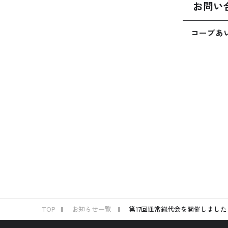
お問い
コープあいち 
TOP
お知らせ一覧
第17回通常総代会を開催しました