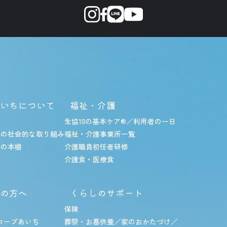
いちについて
福祉・介護
み
生協10の基本ケア
®︎
／利用者の一日
ちの社会的な取り組み
福祉・介護事業所一覧
ちの本棚
介護職員初任者研修
介護食・医療食
の方へ
くらしのサポート
保険
コープあいち
葬祭・お墓供養／家のおかたづけ／