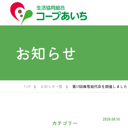
コープ
コー
はじ
お買
福祉
くら
お知らせ
生
子
宅
生
葬
C
TOP
お知らせ一覧
第17回通常総代会を開催しました
2026.06.10
カテゴリー