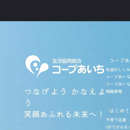
コープあ
生協のしく
コープあい
コープあい
つなげよう かなえよ
組織情報
う
はじめて
笑顔あふれる未来へ！
子育て応援
1分で分かる