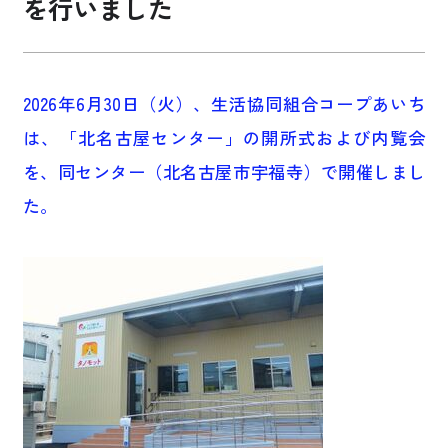
を行いました
お買い物・サービス
2026年6月30日（火）、生活協同組合コープあいち
福祉・介護
は、「北名古屋センター」の開所式および内覧会
くらしのサポート
を、同センター（北名古屋市宇福寺）で開催しまし
た。
e-フレンズ
お店のチラシ
よくあるご質問
採用情報